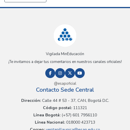
Vigilada MinEducación
¡Te invitamos a dejar tus comentarios en nuestros canales oficiales!
@esapoficial
Contacto Sede Central
Dirección:
Calle 44 # 53 - 37, CAN, Bogotá D.C.
Código postal:
111321
Línea Bogotá:
(+57) 601 7956110
Línea Nacional:
018000 423713
Correo:
ventanillaunica@esap.edu.co