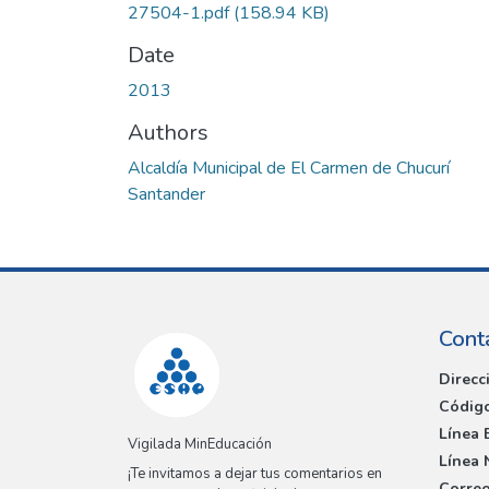
27504-1.pdf
(158.94 KB)
Date
2013
Authors
Alcaldía Municipal de El Carmen de Chucurí
Santander
Cont
Direcc
Código
Línea 
Vigilada MinEducación
Línea 
¡Te invitamos a dejar tus comentarios en
Correo