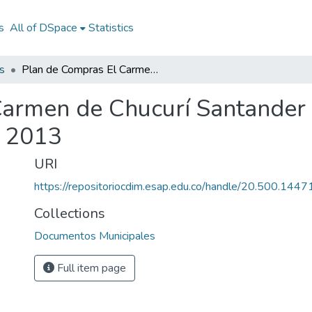
s
All of DSpace
Statistics
s
Plan de Compras El Carmen de Chucurí Santander 2013: PC El Carmen de Chucurí Santander 2013
Carmen de Chucurí Santander
r 2013
URI
https://repositoriocdim.esap.edu.co/handle/20.500.144
Collections
Documentos Municipales
Full item page