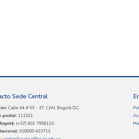
acto Sede Central
E
ión:
Calle 44 # 53 - 37, CAN, Bogotá D.C.
Pol
 postal:
111321
Ac
Bogotá:
(+57) 601 7956110
Ma
Nacional:
018000 423713
:
ventanillaunica@esap.edu.co