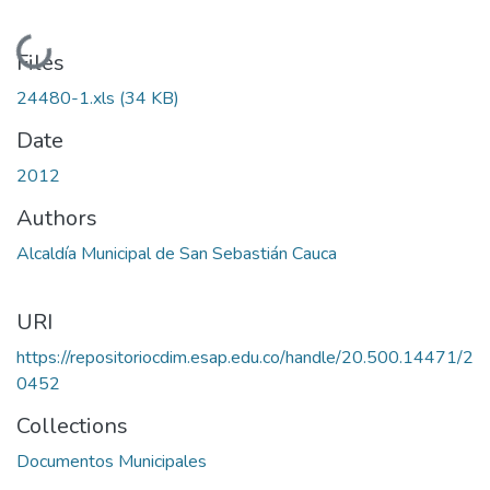
Loading...
Files
24480-1.xls
(34 KB)
Date
2012
Authors
Alcaldía Municipal de San Sebastián Cauca
URI
https://repositoriocdim.esap.edu.co/handle/20.500.14471/2
0452
Collections
Documentos Municipales