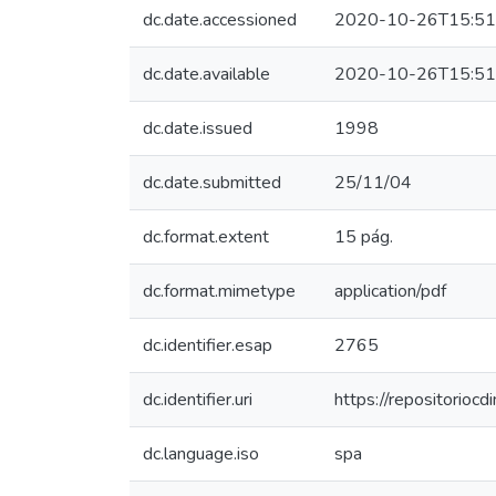
dc.date.accessioned
2020-10-26T15:51
dc.date.available
2020-10-26T15:51
dc.date.issued
1998
dc.date.submitted
25/11/04
dc.format.extent
15 pág.
dc.format.mimetype
application/pdf
dc.identifier.esap
2765
dc.identifier.uri
https://repositorio
dc.language.iso
spa