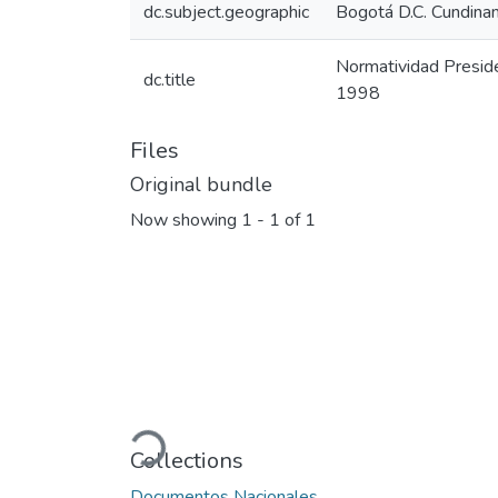
dc.subject.geographic
Bogotá D.C. Cundina
Normatividad Presid
dc.title
1998
Files
Original bundle
Now showing
1 - 1 of 1
Loading...
Collections
Documentos Nacionales