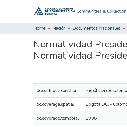
Communities & Collection
Home
Nación
Documentos Nacionales
Normatividad Preside
Normatividad Preside
dc.contributor.author
República de Colomb
dc.coverage.spatial
Bogotá D.C. - Colom
dc.coverage.temporal
1998