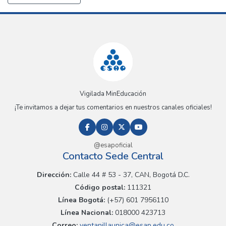
Vigilada MinEducación
¡Te invitamos a dejar tus comentarios en nuestros canales oficiales!
@esapoficial
Contacto Sede Central
Dirección:
Calle 44 # 53 - 37, CAN, Bogotá D.C.
Código postal:
111321
Línea Bogotá:
(+57) 601 7956110
Línea Nacional:
018000 423713
Correo:
ventanillaunica@esap.edu.co