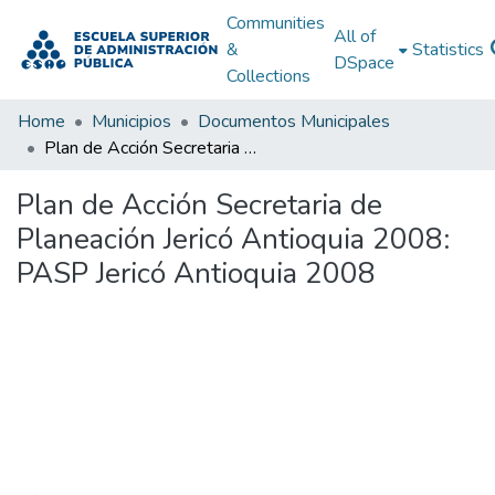
Communities
All of
&
Statistics
DSpace
Collections
Home
Municipios
Documentos Municipales
Plan de Acción Secretaria de Planeación Jericó Antioquia 2008: PASP Jericó Antioquia 2008
Plan de Acción Secretaria de
Planeación Jericó Antioquia 2008:
PASP Jericó Antioquia 2008
Loading...