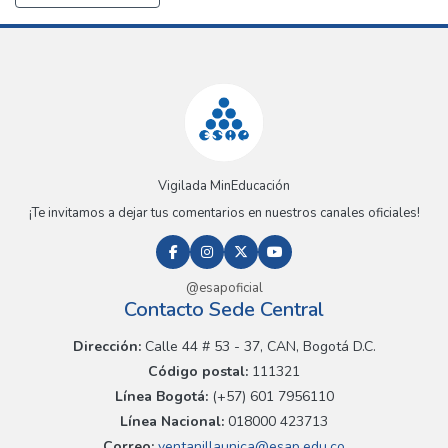
Vigilada MinEducación
¡Te invitamos a dejar tus comentarios en nuestros canales oficiales!
@esapoficial
Contacto Sede Central
Dirección:
Calle 44 # 53 - 37, CAN, Bogotá D.C.
Código postal:
111321
Línea Bogotá:
(+57) 601 7956110
Línea Nacional:
018000 423713
Correo:
ventanillaunica@esap.edu.co