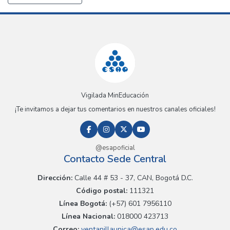
Vigilada MinEducación
¡Te invitamos a dejar tus comentarios en nuestros canales oficiales!
@esapoficial
Contacto Sede Central
Dirección:
Calle 44 # 53 - 37, CAN, Bogotá D.C.
Código postal:
111321
Línea Bogotá:
(+57) 601 7956110
Línea Nacional:
018000 423713
Correo:
ventanillaunica@esap.edu.co