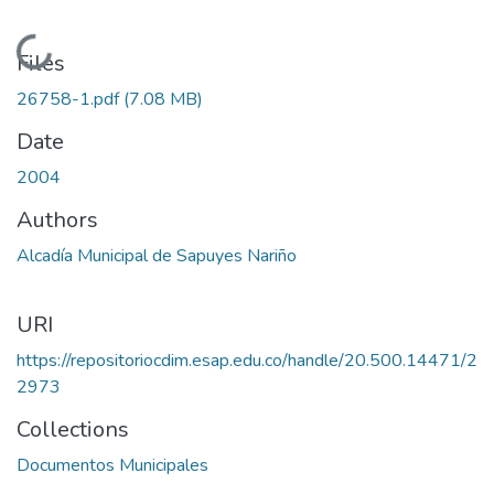
Loading...
Files
26758-1.pdf
(7.08 MB)
Date
2004
Authors
Alcadía Municipal de Sapuyes Nariño
URI
https://repositoriocdim.esap.edu.co/handle/20.500.14471/2
2973
Collections
Documentos Municipales