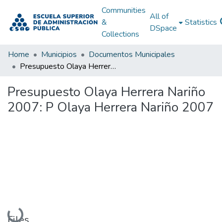
Communities
All of
&
Statistics
DSpace
Collections
Home
Municipios
Documentos Municipales
Presupuesto Olaya Herrera Nariño 2007: P Olaya Herrera Nariño 2007
Presupuesto Olaya Herrera Nariño
2007: P Olaya Herrera Nariño 2007
Loading...
Files