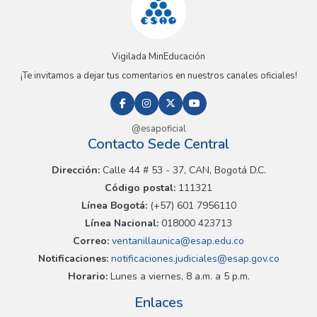
Vigilada MinEducación
¡Te invitamos a dejar tus comentarios en nuestros canales oficiales!
@esapoficial
Contacto Sede Central
Dirección:
Calle 44 # 53 - 37, CAN, Bogotá D.C.
Código postal:
111321
Línea Bogotá:
(+57) 601 7956110
Línea Nacional:
018000 423713
Correo:
ventanillaunica@esap.edu.co
Notificaciones:
notificaciones.judiciales@esap.gov.co
Horario:
Lunes a viernes, 8 a.m. a 5 p.m.
Enlaces