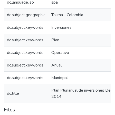
dc.language.iso
spa
dc.subject.geographic
Tolima - Colombia
dc.subject.keywords
Inversiones
dc.subject.keywords
Plan
dc.subject.keywords
Operativo
dc.subject.keywords
Anual
dc.subject.keywords
Municipal
Plan Plurianual de inversiones De
dc.title
2014
Files