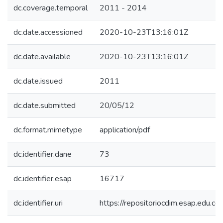
dc.coverage.temporal
2011 - 2014
dc.date.accessioned
2020-10-23T13:16:01Z
dc.date.available
2020-10-23T13:16:01Z
dc.date.issued
2011
dc.date.submitted
20/05/12
dc.format.mimetype
application/pdf
dc.identifier.dane
73
dc.identifier.esap
16717
dc.identifier.uri
https://repositoriocdim.esap.edu.