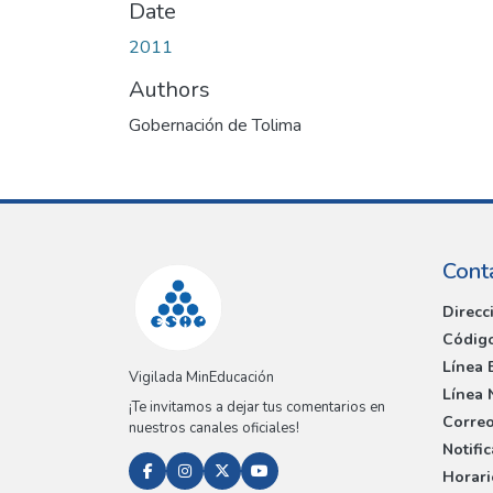
Date
2011
Authors
Gobernación de Tolima
Cont
Direcc
Código
Línea 
Vigilada MinEducación
Línea 
¡Te invitamos a dejar tus comentarios en
Correo
nuestros canales oficiales!
Notifi
Horari