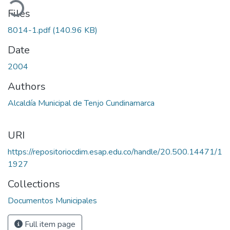
oading...
Files
8014-1.pdf
(140.96 KB)
Date
2004
Authors
Alcaldía Municipal de Tenjo Cundinamarca
URI
https://repositoriocdim.esap.edu.co/handle/20.500.14471/1
1927
Collections
Documentos Municipales
Full item page