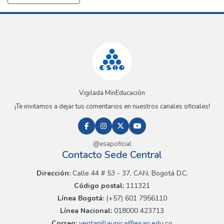
Vigilada MinEducación
¡Te invitamos a dejar tus comentarios en nuestros canales oficiales!
@esapoficial
Contacto Sede Central
Dirección:
Calle 44 # 53 - 37, CAN, Bogotá D.C.
Código postal:
111321
Línea Bogotá:
(+57) 601 7956110
Línea Nacional:
018000 423713
Correo:
ventanillaunica@esap.edu.co