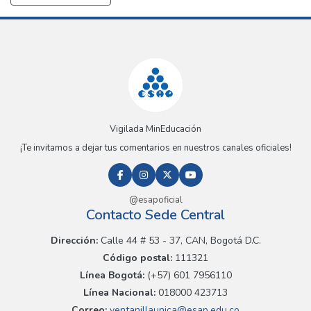
Vigilada MinEducación
¡Te invitamos a dejar tus comentarios en nuestros canales oficiales!
@esapoficial
Contacto Sede Central
Dirección:
Calle 44 # 53 - 37, CAN, Bogotá D.C.
Código postal:
111321
Línea Bogotá:
(+57) 601 7956110
Línea Nacional:
018000 423713
Correo:
ventanillaunica@esap.edu.co