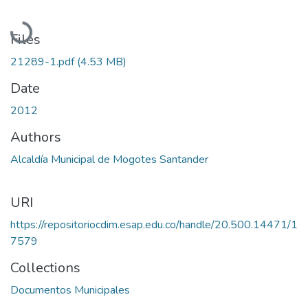
Loading...
Files
21289-1.pdf
(4.53 MB)
Date
2012
Authors
Alcaldía Municipal de Mogotes Santander
URI
https://repositoriocdim.esap.edu.co/handle/20.500.14471/1
7579
Collections
Documentos Municipales