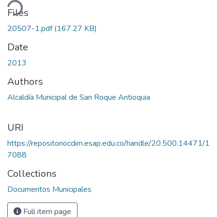
ding...
Files
20507-1.pdf
(167.27 KB)
Date
2013
Authors
Alcaldía Municipal de San Roque Antioquia
URI
https://repositoriocdim.esap.edu.co/handle/20.500.14471/1
7088
Collections
Documentos Municipales
Full item page