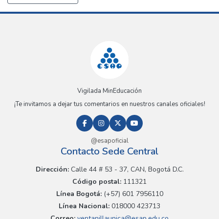
Vigilada MinEducación
¡Te invitamos a dejar tus comentarios en nuestros canales oficiales!
@esapoficial
Contacto Sede Central
Dirección:
Calle 44 # 53 - 37, CAN, Bogotá D.C.
Código postal:
111321
Línea Bogotá:
(+57) 601 7956110
Línea Nacional:
018000 423713
Correo:
ventanillaunica@esap.edu.co