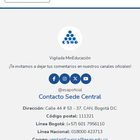
Vigilada MinEducación
¡Te invitamos a dejar tus comentarios en nuestros canales oficiales!
@esapoficial
Contacto Sede Central
Dirección:
Calle 44 # 53 - 37, CAN, Bogotá D.C.
Código postal:
111321
Línea Bogotá:
(+57) 601 7956110
Línea Nacional:
018000 423713
Correo:
ventanillaunica@esap.edu.co