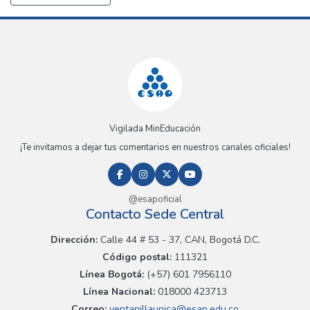
Vigilada MinEducación
¡Te invitamos a dejar tus comentarios en nuestros canales oficiales!
@esapoficial
Contacto Sede Central
Dirección:
Calle 44 # 53 - 37, CAN, Bogotá D.C.
Código postal:
111321
Línea Bogotá:
(+57) 601 7956110
Línea Nacional:
018000 423713
Correo:
ventanillaunica@esap.edu.co