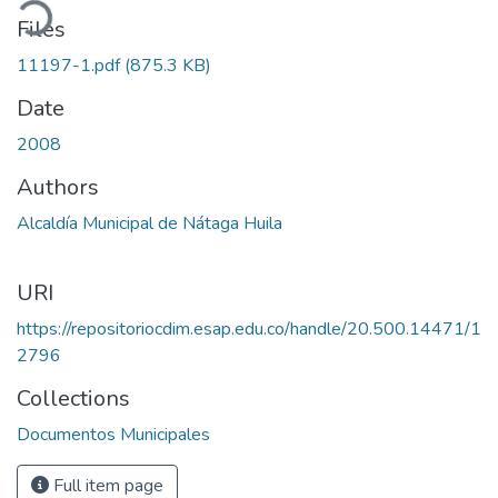
ding...
Files
11197-1.pdf
(875.3 KB)
Date
2008
Authors
Alcaldía Municipal de Nátaga Huila
URI
https://repositoriocdim.esap.edu.co/handle/20.500.14471/1
2796
Collections
Documentos Municipales
Full item page