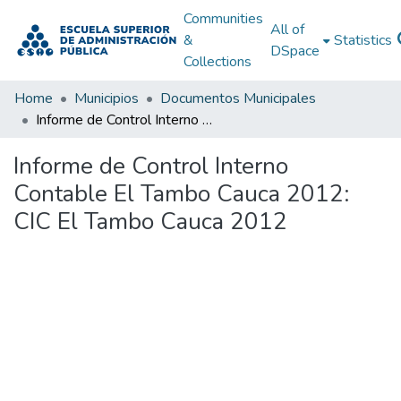
Communities
All of
&
Statistics
DSpace
Collections
Home
Municipios
Documentos Municipales
Informe de Control Interno Contable El Tambo Cauca 2012: CIC El Tambo Cauca 2012
Informe de Control Interno
Contable El Tambo Cauca 2012:
CIC El Tambo Cauca 2012
Loading...