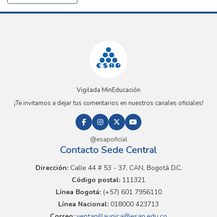
Vigilada MinEducación
¡Te invitamos a dejar tus comentarios en nuestros canales oficiales!
@esapoficial
Contacto Sede Central
Dirección:
Calle 44 # 53 - 37, CAN, Bogotá D.C.
Código postal:
111321
Línea Bogotá:
(+57) 601 7956110
Línea Nacional:
018000 423713
Correo:
ventanillaunica@esap.edu.co