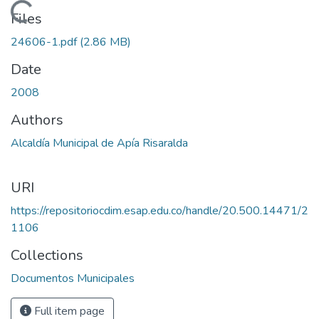
Loading...
Files
24606-1.pdf
(2.86 MB)
Date
2008
Authors
Alcaldía Municipal de Apía Risaralda
URI
https://repositoriocdim.esap.edu.co/handle/20.500.14471/2
1106
Collections
Documentos Municipales
Full item page