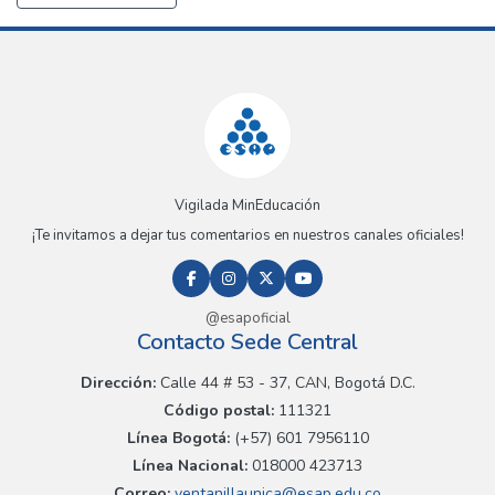
Vigilada MinEducación
¡Te invitamos a dejar tus comentarios en nuestros canales oficiales!
@esapoficial
Contacto Sede Central
Dirección:
Calle 44 # 53 - 37, CAN, Bogotá D.C.
Código postal:
111321
Línea Bogotá:
(+57) 601 7956110
Línea Nacional:
018000 423713
Correo:
ventanillaunica@esap.edu.co