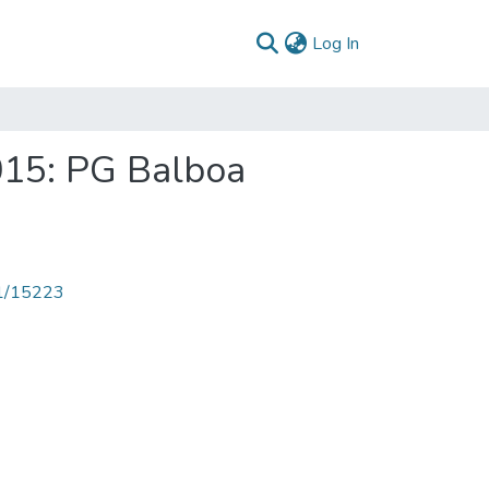
(current)
Log In
015: PG Balboa
71/15223