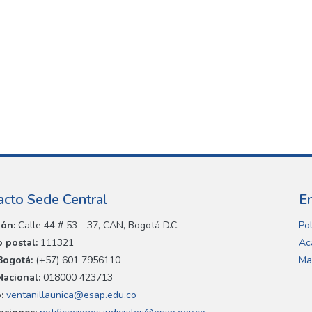
acto Sede Central
E
ión:
Calle 44 # 53 - 37, CAN, Bogotá D.C.
Pol
 postal:
111321
Ac
Bogotá:
(+57) 601 7956110
Ma
Nacional:
018000 423713
:
ventanillaunica@esap.edu.co