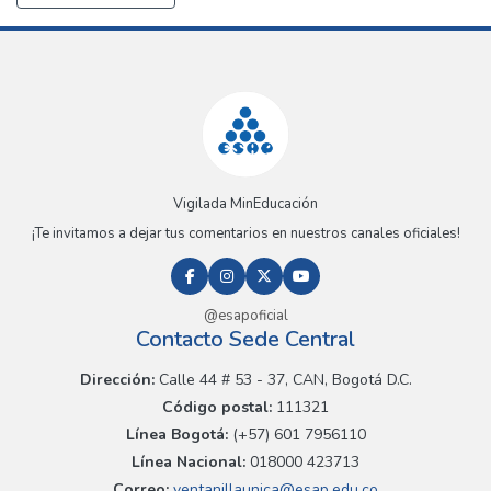
Vigilada MinEducación
¡Te invitamos a dejar tus comentarios en nuestros canales oficiales!
@esapoficial
Contacto Sede Central
Dirección:
Calle 44 # 53 - 37, CAN, Bogotá D.C.
Código postal:
111321
Línea Bogotá:
(+57) 601 7956110
Línea Nacional:
018000 423713
Correo:
ventanillaunica@esap.edu.co