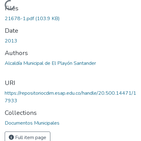
Loading...
Files
21678-1.pdf
(103.9 KB)
Date
2013
Authors
Alcaldía Municipal de El Playón Santander
URI
https://repositoriocdim.esap.edu.co/handle/20.500.14471/1
7933
Collections
Documentos Municipales
Full item page