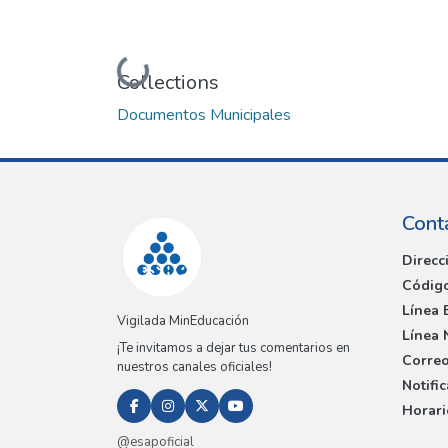
Loading...
Collections
Documentos Municipales
Cont
Direcc
Código
Línea 
Vigilada MinEducación
Línea 
¡Te invitamos a dejar tus comentarios en
Correo
nuestros canales oficiales!
Notifi
Horari
@esapoficial