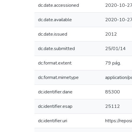
dc.date.accessioned
2020-10-27
dc.date.available
2020-10-27
dc.date.issued
2012
dc.date.submitted
25/01/14
dc.format.extent
79 pág.
dc.format.mimetype
application/p
dc.identifier.dane
85300
dc.identifier.esap
25112
dc.identifier.uri
https://repo