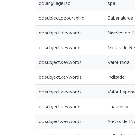
dc.language.iso
spa
dc.subject.geographic
Sabanalarga 
dc.subject.keywords
Niveles de P
dc.subject.keywords
Metas de Re
dc.subject.keywords
Valor Inicial
dc.subject.keywords
Indicador
dc.subject.keywords
Valor Esper
dc.subject.keywords
Cuatrienio
dc.subject.keywords
Metas de Pr