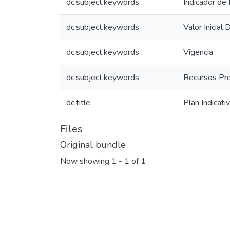
dc.subject.keywords
Indicador de
dc.subject.keywords
Valor Inicial
dc.subject.keywords
Vigencia
dc.subject.keywords
Recursos Pr
dc.title
Plan Indica
Files
Original bundle
Now showing
1 - 1 of 1