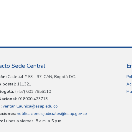
acto Sede Central
E
ión:
Calle 44 # 53 - 37, CAN, Bogotá D.C.
Pol
 postal:
111321
Ac
Bogotá:
(+57) 601 7956110
Ma
Nacional:
018000 423713
:
ventanillaunica@esap.edu.co
caciones:
notificaciones.judiciales@esap.gov.co
o:
Lunes a viernes, 8 a.m. a 5 p.m.