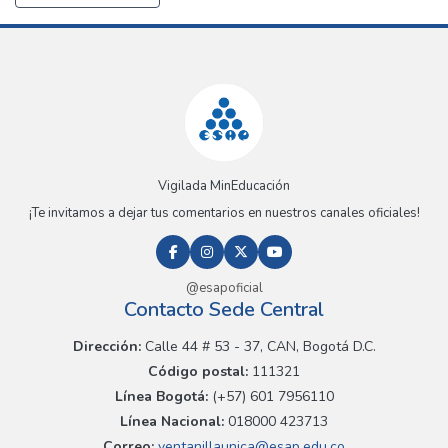
Vigilada MinEducación
¡Te invitamos a dejar tus comentarios en nuestros canales oficiales!
@esapoficial
Contacto Sede Central
Dirección:
Calle 44 # 53 - 37, CAN, Bogotá D.C.
Código postal:
111321
Línea Bogotá:
(+57) 601 7956110
Línea Nacional:
018000 423713
Correo:
ventanillaunica@esap.edu.co