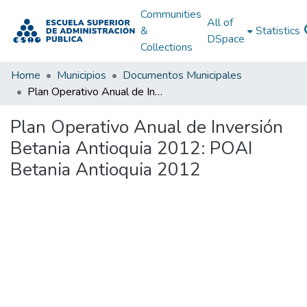
Communities
All of
&
Statistics
DSpace
Collections
Home
Municipios
Documentos Municipales
Plan Operativo Anual de Inversión Betania Antioquia 2012: POAI Betania Antioquia 2012
Plan Operativo Anual de Inversión
Betania Antioquia 2012: POAI
Betania Antioquia 2012
Loading...