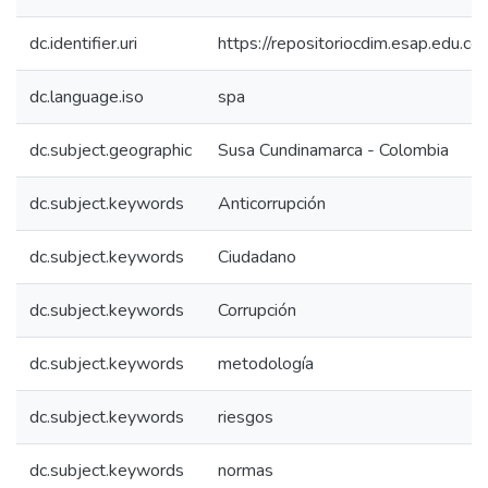
dc.identifier.uri
https://repositoriocdim.esap.edu.
dc.language.iso
spa
dc.subject.geographic
Susa Cundinamarca - Colombia
dc.subject.keywords
Anticorrupción
dc.subject.keywords
Ciudadano
dc.subject.keywords
Corrupción
dc.subject.keywords
metodología
dc.subject.keywords
riesgos
dc.subject.keywords
normas