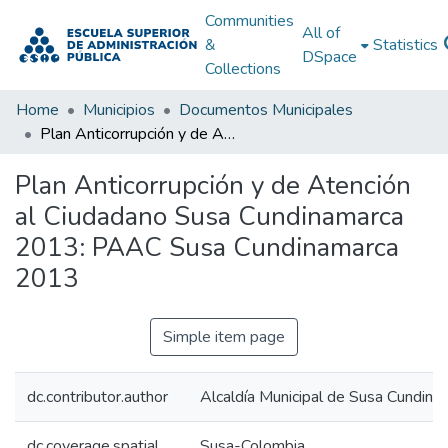
Communities
All of
&
Statistics
DSpace
Collections
Home
Municipios
Documentos Municipales
Plan Anticorrupción y de Atención al Ciudadano Susa Cundinamarca 2013: PAAC Susa Cundinamarca 2013
Plan Anticorrupción y de Atención
al Ciudadano Susa Cundinamarca
2013: PAAC Susa Cundinamarca
2013
Simple item page
dc.contributor.author
Alcaldía Municipal de Susa Cundina
dc.coverage.spatial
Susa-Colombia