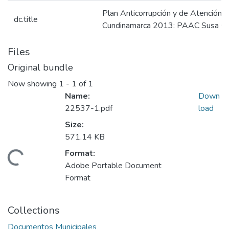
Plan Anticorrupción y de Atención 
dc.title
Cundinamarca 2013: PAAC Susa C
Files
Original bundle
Now showing
1 - 1 of 1
Name:
Down
22537-1.pdf
load
Size:
571.14 KB
Format:
Loading...
Adobe Portable Document
Format
Collections
Documentos Municipales