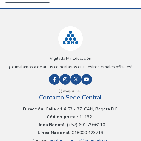
Vigilada MinEducación
¡Te invitamos a dejar tus comentarios en nuestros canales oficiales!
@esapoficial
Contacto Sede Central
Dirección:
Calle 44 # 53 - 37, CAN, Bogotá D.C.
Código postal:
111321
Línea Bogotá:
(+57) 601 7956110
Línea Nacional:
018000 423713
Correo:
ventanillaunica@esap.edu.co