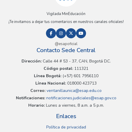
Vigilada MinEducación
¡Te invitamos a dejar tus comentarios en nuestros canales oficiales!
@esapoficial
Contacto Sede Central
Dirección:
Calle 44 # 53 - 37, CAN, Bogotá D.C.
Código postal:
111321
Línea Bogotá:
(+57) 601 7956110
Línea Nacional:
018000 423713
Correo:
ventanillaunica@esap.edu.co
Notificaciones:
notificaciones.judiciales@esap.gov.co
Horario:
Lunes a viernes, 8 a.m. a 5 p.m.
Enlaces
Política de privacidad