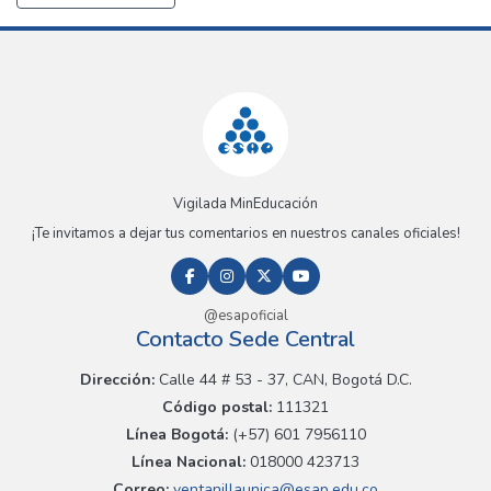
Vigilada MinEducación
¡Te invitamos a dejar tus comentarios en nuestros canales oficiales!
@esapoficial
Contacto Sede Central
Dirección:
Calle 44 # 53 - 37, CAN, Bogotá D.C.
Código postal:
111321
Línea Bogotá:
(+57) 601 7956110
Línea Nacional:
018000 423713
Correo:
ventanillaunica@esap.edu.co