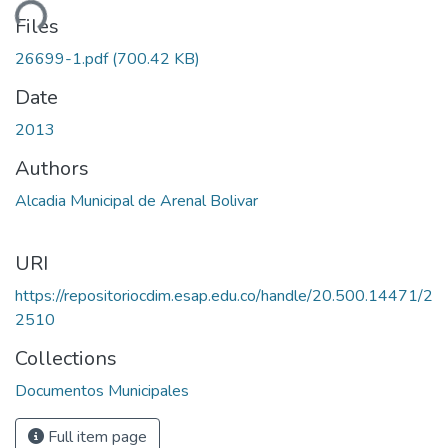
ding...
Files
26699-1.pdf
(700.42 KB)
Date
2013
Authors
Alcadia Municipal de Arenal Bolivar
URI
https://repositoriocdim.esap.edu.co/handle/20.500.14471/2
2510
Collections
Documentos Municipales
Full item page