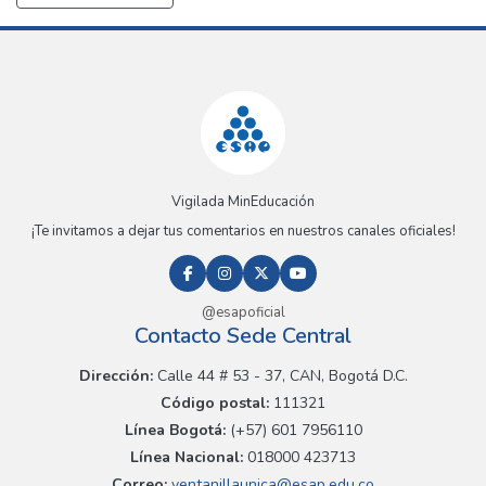
Vigilada MinEducación
¡Te invitamos a dejar tus comentarios en nuestros canales oficiales!
@esapoficial
Contacto Sede Central
Dirección:
Calle 44 # 53 - 37, CAN, Bogotá D.C.
Código postal:
111321
Línea Bogotá:
(+57) 601 7956110
Línea Nacional:
018000 423713
Correo:
ventanillaunica@esap.edu.co