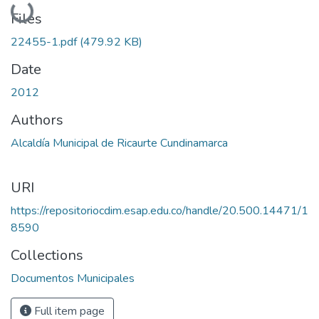
Loading...
Files
22455-1.pdf
(479.92 KB)
Date
2012
Authors
Alcaldía Municipal de Ricaurte Cundinamarca
URI
https://repositoriocdim.esap.edu.co/handle/20.500.14471/1
8590
Collections
Documentos Municipales
Full item page