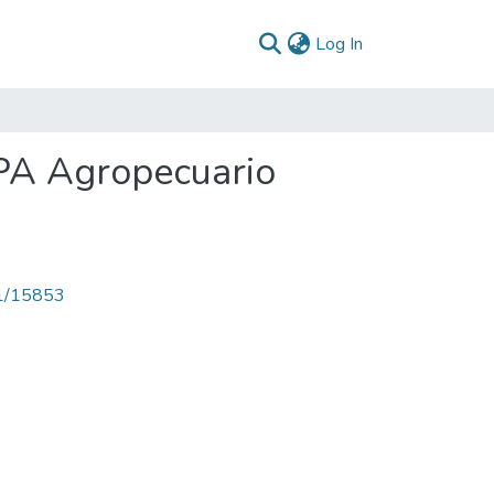
(current)
Log In
 PA Agropecuario
71/15853