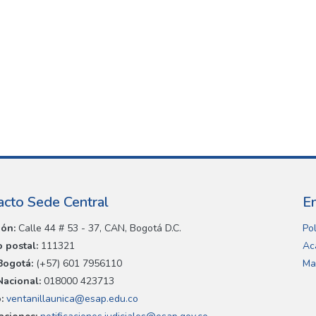
acto Sede Central
E
ión:
Calle 44 # 53 - 37, CAN, Bogotá D.C.
Pol
 postal:
111321
Ac
Bogotá:
(+57) 601 7956110
Ma
Nacional:
018000 423713
:
ventanillaunica@esap.edu.co