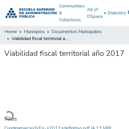
Communities
All of
&
Statistics
DSpace
Collections
Home
Municipios
Documentos Municipales
Viabilidad fiscal territorial año 2017
Viabilidad fiscal territorial año 2017
Loading...
Files
Cundinamarca+IVF+-+2017+definitivo.pdf
(4.13 MB)