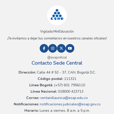
Vigilada MinEducación
¡Te invitamos a dejar tus comentarios en nuestros canales oficiales!
@esapoficial
Contacto Sede Central
Dirección:
Calle 44 # 53 - 37, CAN, Bogotá D.C.
Código postal:
111321
Línea Bogotá:
(+57) 601 7956110
Línea Nacional:
018000 423713
Correo:
ventanillaunica@esap.edu.co
Notificaciones:
notificaciones.judiciales@esap.gov.co
Horario:
Lunes a viernes, 8 a.m. a 5 p.m.