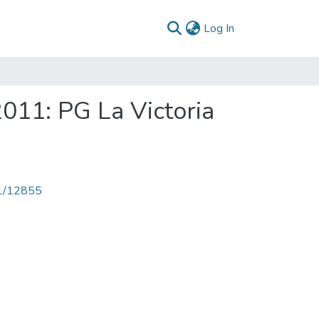
(current)
Log In
011: PG La Victoria
71/12855