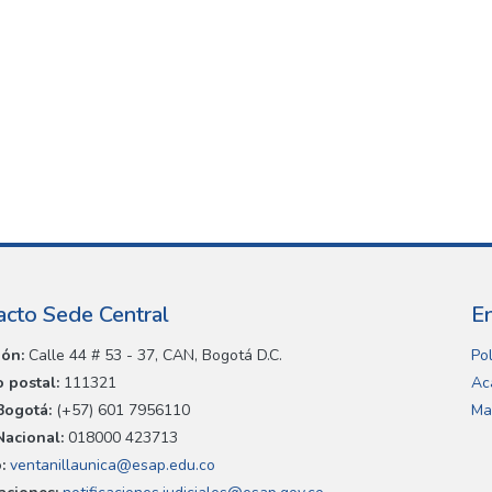
acto Sede Central
E
ión:
Calle 44 # 53 - 37, CAN, Bogotá D.C.
Pol
 postal:
111321
Ac
Bogotá:
(+57) 601 7956110
Ma
Nacional:
018000 423713
:
ventanillaunica@esap.edu.co