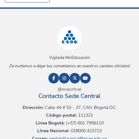
Vigilada MinEducación
¡Te invitamos a dejar tus comentarios en nuestros canales oficiales!
@esapoficial
Contacto Sede Central
Dirección:
Calle 44 # 53 - 37, CAN, Bogotá D.C.
Código postal:
111321
Línea Bogotá:
(+57) 601 7956110
Línea Nacional:
018000 423713
Correo:
ventanillaunica@esap.edu.co