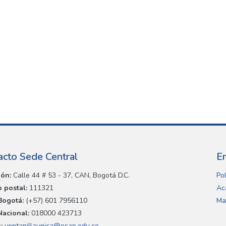
acto Sede Central
E
ión:
Calle 44 # 53 - 37, CAN, Bogotá D.C.
Pol
 postal:
111321
Ac
Bogotá:
(+57) 601 7956110
Ma
Nacional:
018000 423713
:
ventanillaunica@esap.edu.co