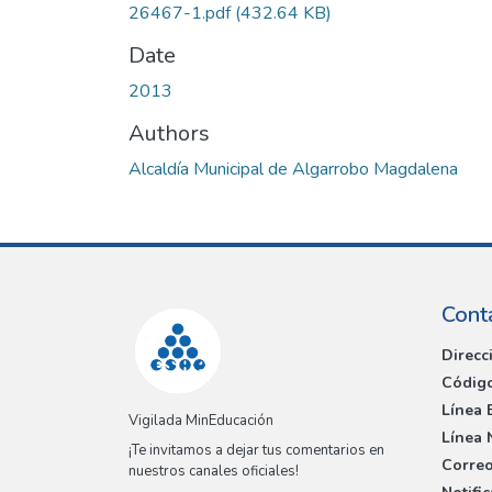
26467-1.pdf
(432.64 KB)
Date
2013
Authors
Alcaldía Municipal de Algarrobo Magdalena
Cont
Direcc
Código
Línea 
Vigilada MinEducación
Línea 
¡Te invitamos a dejar tus comentarios en
Correo
nuestros canales oficiales!