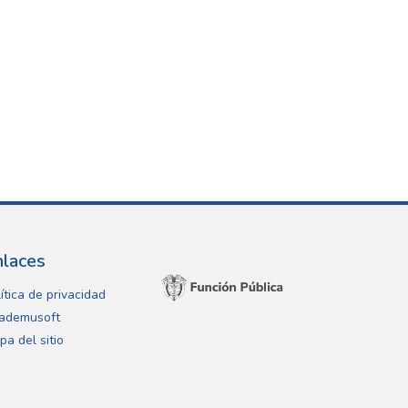
nlaces
ítica de privacidad
ademusoft
pa del sitio