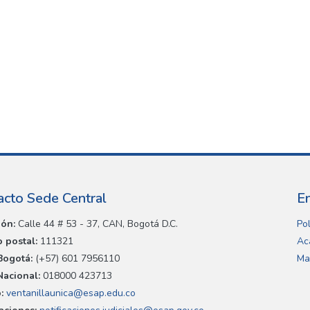
acto Sede Central
E
ión:
Calle 44 # 53 - 37, CAN, Bogotá D.C.
Pol
 postal:
111321
Ac
Bogotá:
(+57) 601 7956110
Ma
Nacional:
018000 423713
:
ventanillaunica@esap.edu.co