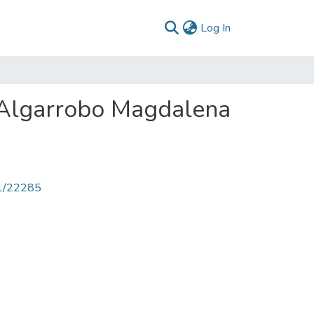
(current)
Log In
 Algarrobo Magdalena
71/22285