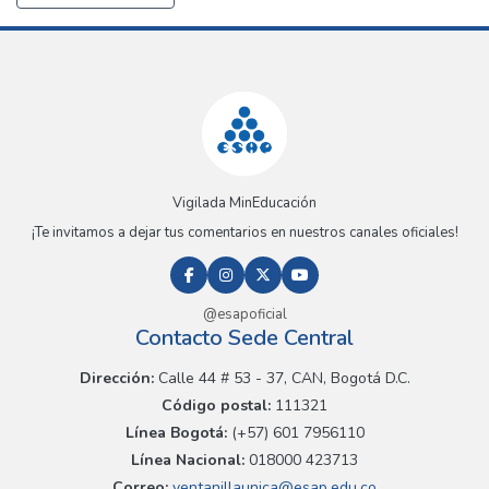
Vigilada MinEducación
¡Te invitamos a dejar tus comentarios en nuestros canales oficiales!
@esapoficial
Contacto Sede Central
Dirección:
Calle 44 # 53 - 37, CAN, Bogotá D.C.
Código postal:
111321
Línea Bogotá:
(+57) 601 7956110
Línea Nacional:
018000 423713
Correo:
ventanillaunica@esap.edu.co