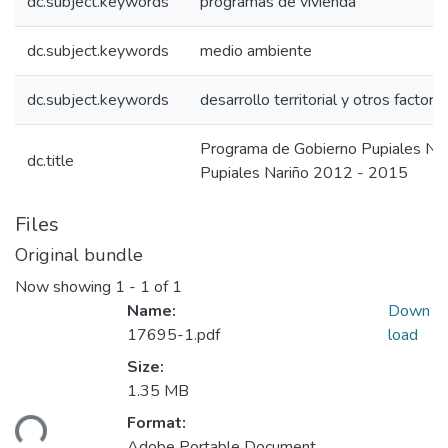
dc.subject.keywords
programas de vivienda
dc.subject.keywords
medio ambiente
dc.subject.keywords
desarrollo territorial y otros factore
Programa de Gobierno Pupiales Na
dc.title
Pupiales Nariño 2012 - 2015
Files
Original bundle
Now showing
1 - 1 of 1
Name:
Down
17695-1.pdf
load
Size:
1.35 MB
Format:
ding...
Adobe Portable Document