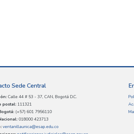
acto Sede Central
E
ión:
Calle 44 # 53 - 37, CAN, Bogotá D.C.
Pol
 postal:
111321
Ac
Bogotá:
(+57) 601 7956110
Ma
Nacional:
018000 423713
:
ventanillaunica@esap.edu.co