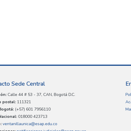
acto Sede Central
E
ión:
Calle 44 # 53 - 37, CAN, Bogotá D.C.
Pol
 postal:
111321
Ac
Bogotá:
(+57) 601 7956110
Ma
Nacional:
018000 423713
:
ventanillaunica@esap.edu.co