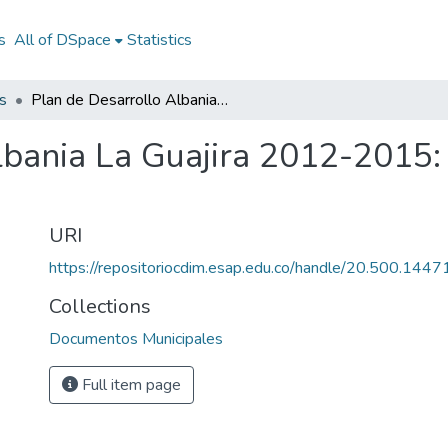
s
All of DSpace
Statistics
s
Plan de Desarrollo Albania La Guajira 2012-2015: PD Albania La Guajira 2012-2015
lbania La Guajira 2012-2015:
URI
https://repositoriocdim.esap.edu.co/handle/20.500.144
Collections
Documentos Municipales
Full item page