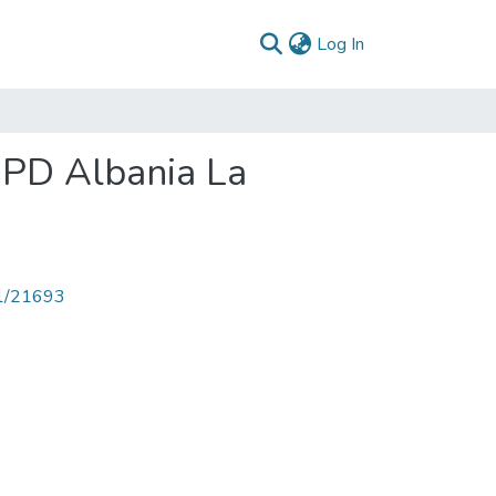
(current)
Log In
 PD Albania La
71/21693