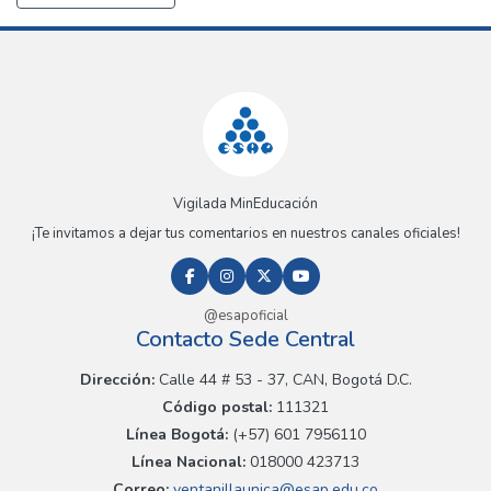
Vigilada MinEducación
¡Te invitamos a dejar tus comentarios en nuestros canales oficiales!
@esapoficial
Contacto Sede Central
Dirección:
Calle 44 # 53 - 37, CAN, Bogotá D.C.
Código postal:
111321
Línea Bogotá:
(+57) 601 7956110
Línea Nacional:
018000 423713
Correo:
ventanillaunica@esap.edu.co