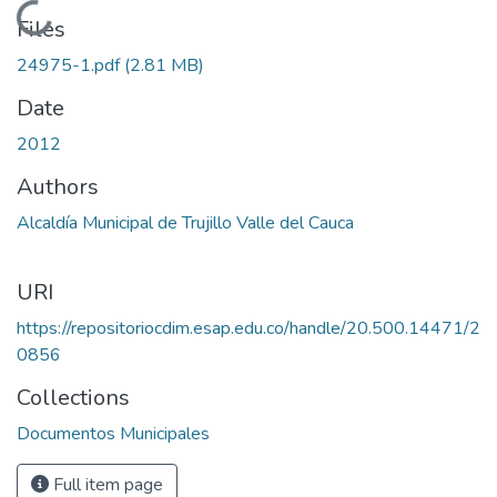
Loading...
Files
24975-1.pdf
(2.81 MB)
Date
2012
Authors
Alcaldía Municipal de Trujillo Valle del Cauca
URI
https://repositoriocdim.esap.edu.co/handle/20.500.14471/2
0856
Collections
Documentos Municipales
Full item page