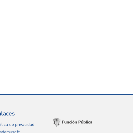
nlaces
ítica de privacidad
ademusoft