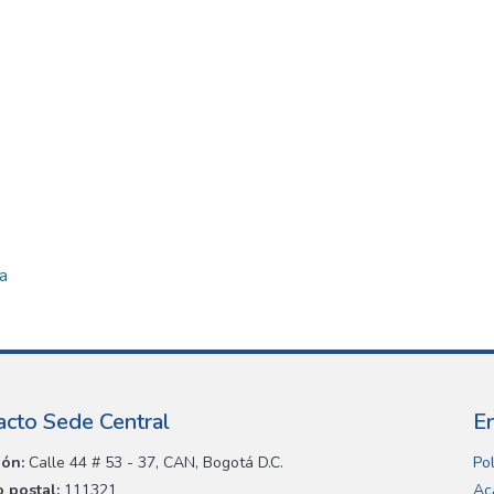
a
acto Sede Central
E
ión:
Calle 44 # 53 - 37, CAN, Bogotá D.C.
Pol
 postal:
111321
Ac