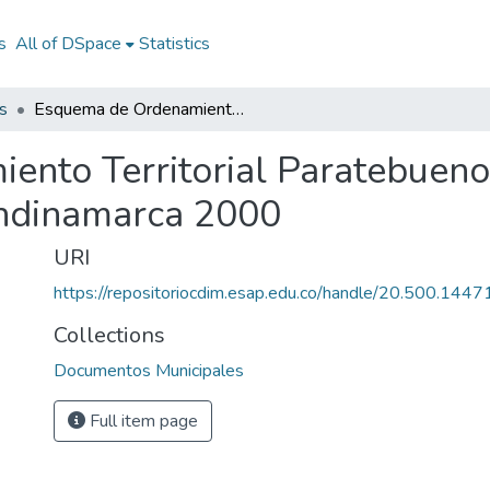
s
All of DSpace
Statistics
s
Esquema de Ordenamiento Territorial Paratebueno Cundinamarca 2000: EOT Paratebueno Cundinamarca 2000
ento Territorial Paratebuen
ndinamarca 2000
URI
https://repositoriocdim.esap.edu.co/handle/20.500.144
Collections
Documentos Municipales
Full item page