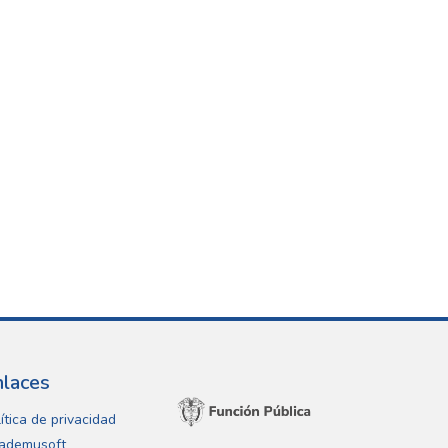
nlaces
ítica de privacidad
ademusoft