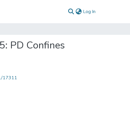
(current)
Log In
5: PD Confines
71/17311