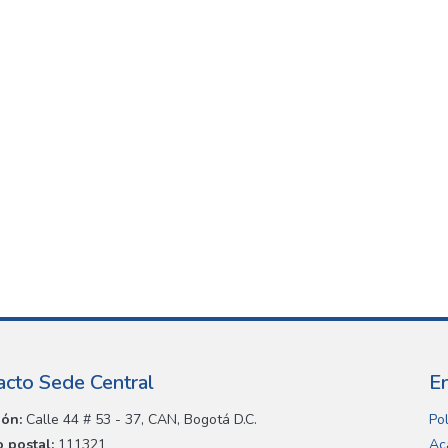
acto Sede Central
E
ión:
Calle 44 # 53 - 37, CAN, Bogotá D.C.
Pol
 postal:
111321
Ac