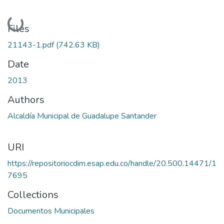
Loading...
Files
21143-1.pdf
(742.63 KB)
Date
2013
Authors
Alcaldía Municipal de Guadalupe Santander
URI
https://repositoriocdim.esap.edu.co/handle/20.500.14471/1
7695
Collections
Documentos Municipales