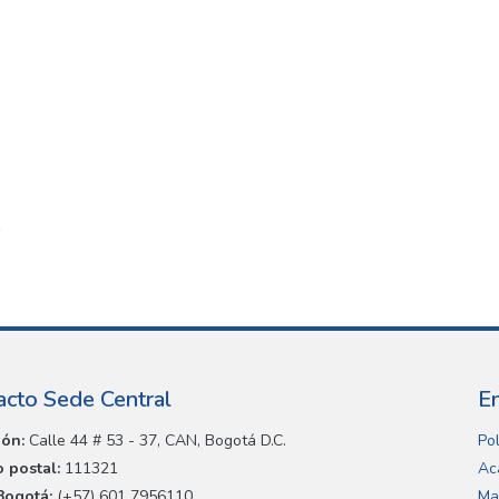
acto Sede Central
E
ión:
Calle 44 # 53 - 37, CAN, Bogotá D.C.
Pol
 postal:
111321
Ac
Bogotá:
(+57) 601 7956110
Ma