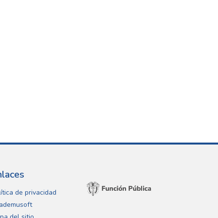
nlaces
ítica de privacidad
ademusoft
pa del sitio