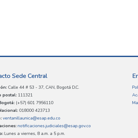
acto Sede Central
E
ión:
Calle 44 # 53 - 37, CAN, Bogotá D.C.
Pol
 postal:
111321
Ac
Bogotá:
(+57) 601 7956110
Ma
Nacional:
018000 423713
:
ventanillaunica@esap.edu.co
caciones:
notificaciones.judiciales@esap.gov.co
o:
Lunes a viernes, 8 a.m. a 5 p.m.