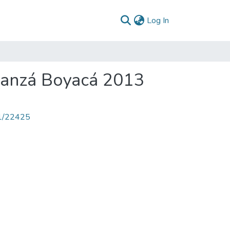
(current)
Log In
banzá Boyacá 2013
71/22425