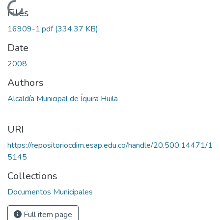
Loading...
Files
16909-1.pdf
(334.37 KB)
Date
2008
Authors
Alcaldía Municipal de Íquira Huila
URI
https://repositoriocdim.esap.edu.co/handle/20.500.14471/1
5145
Collections
Documentos Municipales
Full item page