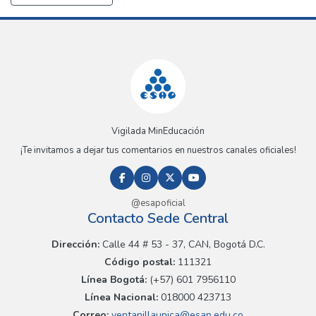
Vigilada MinEducación
¡Te invitamos a dejar tus comentarios en nuestros canales oficiales!
@esapoficial
Contacto Sede Central
Dirección:
Calle 44 # 53 - 37, CAN, Bogotá D.C.
Código postal:
111321
Línea Bogotá:
(+57) 601 7956110
Línea Nacional:
018000 423713
Correo:
ventanillaunica@esap.edu.co