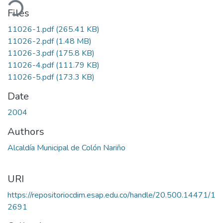
ading...
Files
11026-1.pdf
(265.41 KB)
11026-2.pdf
(1.48 MB)
11026-3.pdf
(175.8 KB)
11026-4.pdf
(111.79 KB)
11026-5.pdf
(173.3 KB)
Date
2004
Authors
Alcaldía Municipal de Colón Nariño
URI
https://repositoriocdim.esap.edu.co/handle/20.500.14471/1
2691