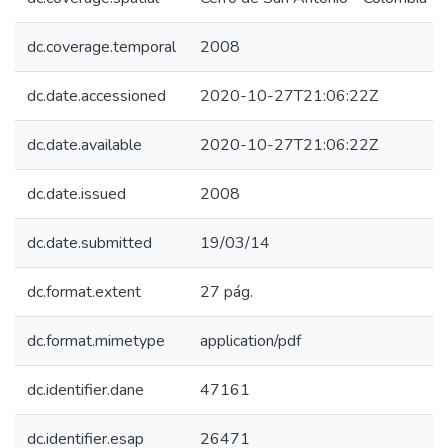
dc.coverage.temporal
2008
dc.date.accessioned
2020-10-27T21:06:22Z
dc.date.available
2020-10-27T21:06:22Z
dc.date.issued
2008
dc.date.submitted
19/03/14
dc.format.extent
27 pág.
dc.format.mimetype
application/pdf
dc.identifier.dane
47161
dc.identifier.esap
26471