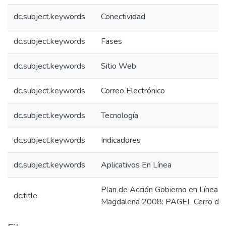
dc.subject.keywords
Conectividad
dc.subject.keywords
Fases
dc.subject.keywords
Sitio Web
dc.subject.keywords
Correo Electrónico
dc.subject.keywords
Tecnología
dc.subject.keywords
Indicadores
dc.subject.keywords
Aplicativos En Línea
Plan de Acción Gobierno en Línea C
dc.title
Magdalena 2008: PAGEL Cerro de