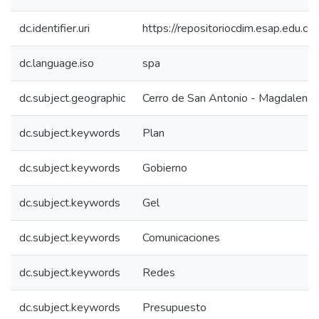
dc.identifier.uri
https://repositoriocdim.esap.edu.
dc.language.iso
spa
dc.subject.geographic
Cerro de San Antonio - Magdalena 
dc.subject.keywords
Plan
dc.subject.keywords
Gobierno
dc.subject.keywords
Gel
dc.subject.keywords
Comunicaciones
dc.subject.keywords
Redes
dc.subject.keywords
Presupuesto