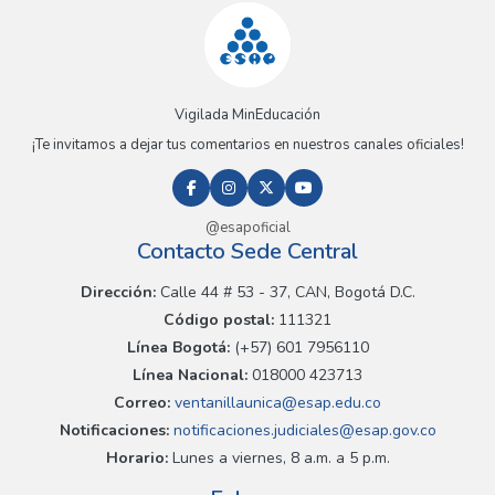
Vigilada MinEducación
¡Te invitamos a dejar tus comentarios en nuestros canales oficiales!
@esapoficial
Contacto Sede Central
Dirección:
Calle 44 # 53 - 37, CAN, Bogotá D.C.
Código postal:
111321
Línea Bogotá:
(+57) 601 7956110
Línea Nacional:
018000 423713
Correo:
ventanillaunica@esap.edu.co
Notificaciones:
notificaciones.judiciales@esap.gov.co
Horario:
Lunes a viernes, 8 a.m. a 5 p.m.