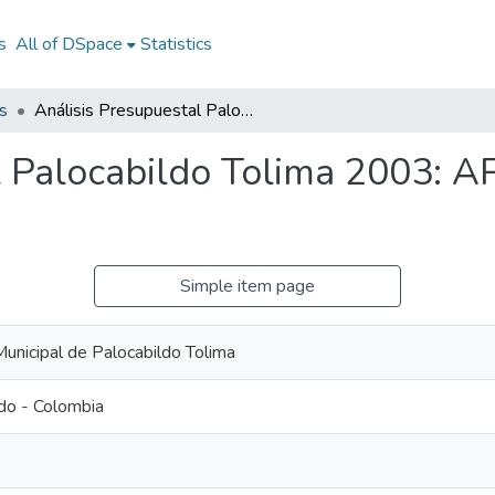
s
All of DSpace
Statistics
s
Análisis Presupuestal Palocabildo Tolima 2003: AP Palocabildo Tolima 2003
l Palocabildo Tolima 2003: A
Simple item page
Municipal de Palocabildo Tolima
do - Colombia