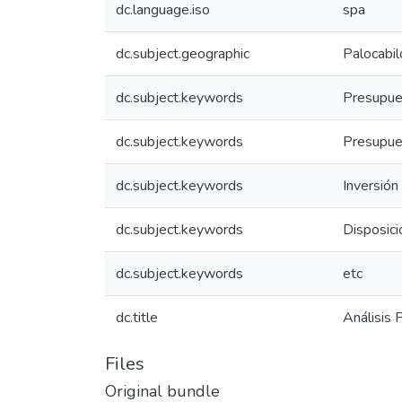
dc.language.iso
spa
dc.subject.geographic
Palocabil
dc.subject.keywords
Presupue
dc.subject.keywords
Presupue
dc.subject.keywords
Inversión
dc.subject.keywords
Disposic
dc.subject.keywords
etc
dc.title
Análisis
Files
Original bundle