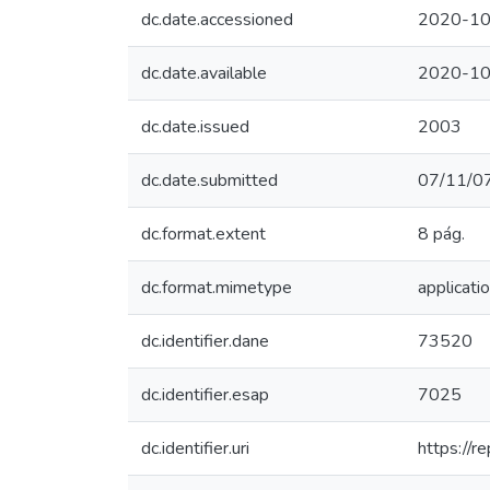
dc.date.accessioned
2020-10
dc.date.available
2020-10
dc.date.issued
2003
dc.date.submitted
07/11/0
dc.format.extent
8 pág.
dc.format.mimetype
applicati
dc.identifier.dane
73520
dc.identifier.esap
7025
dc.identifier.uri
https://