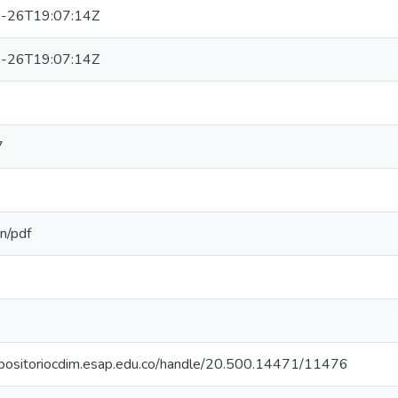
-26T19:07:14Z
-26T19:07:14Z
7
on/pdf
repositoriocdim.esap.edu.co/handle/20.500.14471/11476