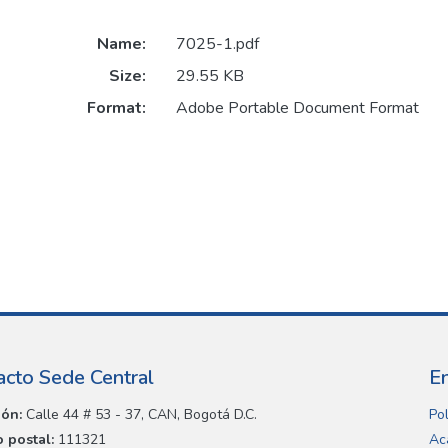
Name:
7025-1.pdf
Size:
29.55 KB
Format:
Adobe Portable Document Format
acto Sede Central
E
ión:
Calle 44 # 53 - 37, CAN, Bogotá D.C.
Pol
 postal:
111321
Ac