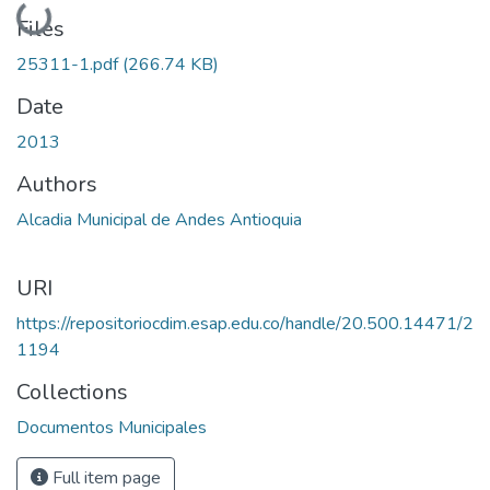
Loading...
Files
25311-1.pdf
(266.74 KB)
Date
2013
Authors
Alcadia Municipal de Andes Antioquia
URI
https://repositoriocdim.esap.edu.co/handle/20.500.14471/2
1194
Collections
Documentos Municipales
Full item page