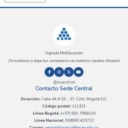
Vigilada MinEducación
¡Te invitamos a dejar tus comentarios en nuestros canales oficiales!
@esapoficial
Contacto Sede Central
Dirección:
Calle 44 # 53 - 37, CAN, Bogotá D.C.
Código postal:
111321
Línea Bogotá:
(+57) 601 7956110
Línea Nacional:
018000 423713
Correo:
ventanillaunica@esap.edu.co