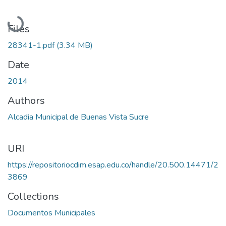
Loading...
Files
28341-1.pdf
(3.34 MB)
Date
2014
Authors
Alcadia Municipal de Buenas Vista Sucre
URI
https://repositoriocdim.esap.edu.co/handle/20.500.14471/2
3869
Collections
Documentos Municipales